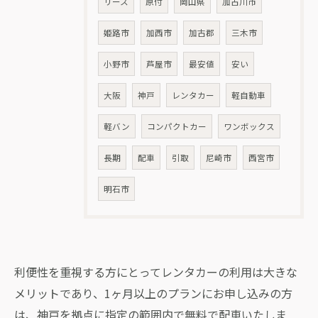
リース
原付
岡山県
加古川市
姫路市
加西市
加古郡
三木市
小野市
芦屋市
最安値
安い
お問い合わせはこちら
大阪
神戸
レンタカー
軽自動車
軽バン
コンパクトカー
ワンボックス
長期
配車
引取
尼崎市
西宮市
明石市
利便性を重視する方にとってレンタカーの利用は大きな
メリットであり、1ヶ月以上のプランにお申し込みの方
は、神戸を拠点に指定の範囲内で無料で配車いたしま