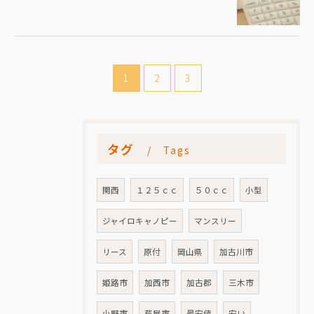
1
2
3
タグ
Tags
関西
１２５ｃｃ
５０ｃｃ
小型
ジャイロキャノピー
マンスリー
リース
原付
岡山県
加古川市
姫路市
加西市
加古郡
三木市
小野市
芦屋市
最安値
安い