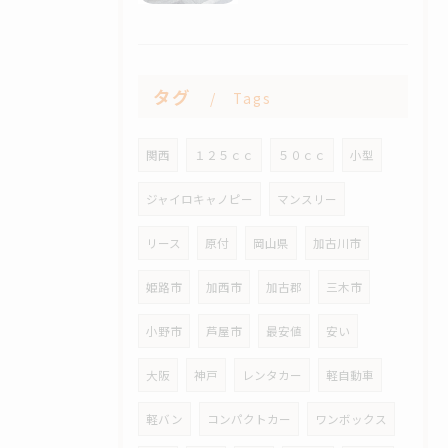
タグ
Tags
関西
１２５ｃｃ
５０ｃｃ
小型
ジャイロキャノピー
マンスリー
リース
原付
岡山県
加古川市
姫路市
加西市
加古郡
三木市
小野市
芦屋市
最安値
安い
大阪
神戸
レンタカー
軽自動車
軽バン
コンパクトカー
ワンボックス