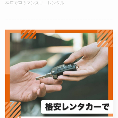
神戸で車のマンスリーレンタル
--------------------------------------------------------------------
--
マンスリー
< 前のページ
一覧に戻る
次のページ >
関連タグ
#最安値
#安い
#レンタカー
#尼崎市
#明石市
#西宮市
#コンパクトカー