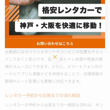
朝来市までスムーズなレンタカー利用術
朝来市まで快適に移動するためのレンタカー利用術とし
て、事前にルートや休憩スポットをリサーチしておくこ
とが大切です。主要な高速道路や有料道路の利用で、混
雑を回避しやすくなります。また、ナビゲーション付き
の車両を選ぶことで、道に迷うリスクを減らせます。
お問い合わせはこちら
出発前にはガソリンスタンドやコンビニの位置もチェッ
お問い合わせはこちら
クしておくと安心です。途中でのトイレ休憩や軽食の確
保がスムーズにできます。さらに、スマートフォンのカ
ーナビアプリと車載ナビを併用することで、渋滞情報の
取得やルート変更にも柔軟に対応できます。
レンタカー予約から出発までの流れ解説
レンタカーの予約から出発までの一般的な流れは、オン