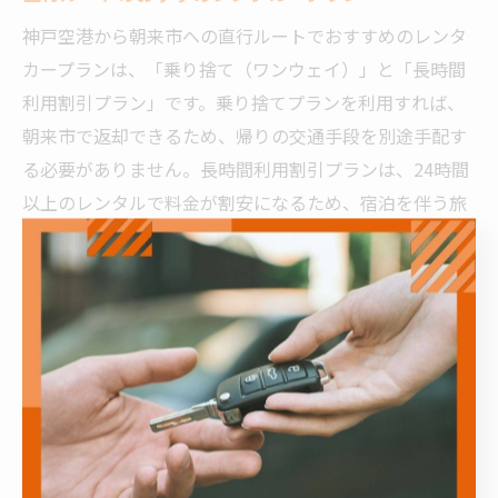
神戸空港から朝来市への直行ルートでおすすめのレンタ
カープランは、「乗り捨て（ワンウェイ）」と「長時間
利用割引プラン」です。乗り捨てプランを利用すれば、
朝来市で返却できるため、帰りの交通手段を別途手配す
る必要がありません。長時間利用割引プランは、24時間
以上のレンタルで料金が割安になるため、宿泊を伴う旅
行にも適しています。
レンタカー会社によっては、燃費の良いコンパクトカー
や高速道路利用に適した車種も選べます。高速道路の利
用を前提にしたプランでは、ETCカードの貸出サービス
も活用できます。旅行の予定や人数に合わせて、最適な
プランを選ぶことでコストパフォーマンスを高められま
す。