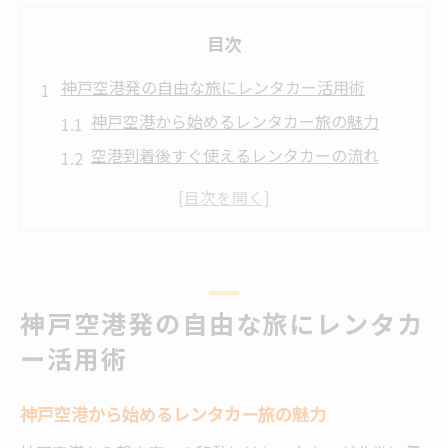
目次
神戸空港発の自由な旅にレンタカー活用術
神戸空港から始めるレンタカー旅の魅力
空港到着後すぐ使えるレンタカーの流れ
レンタカーで叶う自由な移動プラン
レンタカー利用時の注意点とチェック項目
快適な空港アクセスとレンタカー活用法
朝来市への移動を快適にするレンタカー選び
神戸空港発の自由な旅にレンタカ
朝来市まで快適に移動できるレンタカー選
ー活用術
び
乗り捨て可能なレンタカープランの特徴
神戸空港から始めるレンタカー旅の魅力
格安で安心なレンタカーの選び方ポイント