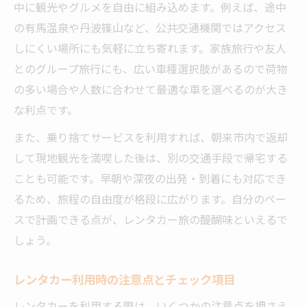
中に観光やグルメを自由に組み込めます。例えば、途中
現
の有馬温泉や丹波篠山など、公共交通機関ではアクセス
旅のスタイルに合わせるレンタカーの魅力
しにくい場所にも気軽に立ち寄れます。家族旅行や友人
オンリーワンのプラン作成はレンタカーで
とのグループ旅行にも、広い車種選択肢があるので荷物
の多い場合や人数に合わせて最適な車を選べるのが大き
な利点です。
また、乗り捨てサービスを利用すれば、朝来市内で返却
して現地観光を満喫した後は、別の交通手段で帰宅する
ことも可能です。早朝や深夜の出発・到着にも対応でき
るため、旅程の自由度が格段に広がります。自分のペー
スで計画できる点が、レンタカー旅の醍醐味といえるで
しょう。
レンタカー利用時の注意点とチェック項目
レンタカーを利用する際は、いくつかの注意点を押さえ