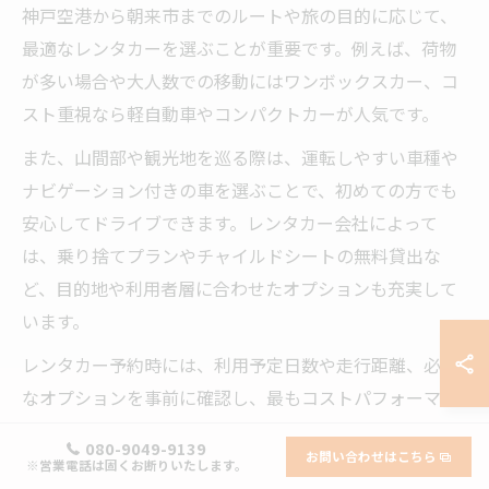
神戸空港から朝来市までのルートや旅の目的に応じて、
最適なレンタカーを選ぶことが重要です。例えば、荷物
が多い場合や大人数での移動にはワンボックスカー、コ
スト重視なら軽自動車やコンパクトカーが人気です。
また、山間部や観光地を巡る際は、運転しやすい車種や
ナビゲーション付きの車を選ぶことで、初めての方でも
安心してドライブできます。レンタカー会社によって
は、乗り捨てプランやチャイルドシートの無料貸出な
ど、目的地や利用者層に合わせたオプションも充実して
います。
レンタカー予約時には、利用予定日数や走行距離、必要
なオプションを事前に確認し、最もコストパフォーマン
スの高いプランを選びましょう。事前予約での割引や、
080-9049-9139
お問い合わせはこちら
長期利用向けの定額料金も見逃せません。
※営業電話は固くお断りいたします。