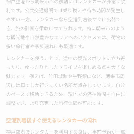
神戸空港から朝来市への移動にはレンタカーが非常に便
朝来市移動に適した車種とプラン比較
利です。公共交通機関では乗り換えや待ち時間が発生し
レンタカーで朝来市までの所要時間を短縮
やすい一方、レンタカーなら空港到着後すぐに出発で
空港から朝来市までレンタカーで直行する方法
き、旅の計画を柔軟に立てられます。特に朝来市のよう
レンタカーで神戸空港から朝来市へ直行
な観光地や自然豊かなエリアへのアクセスでは、荷物の
直行ルートのおすすめレンタカープラン
多い旅行者や家族連れにも最適です。
朝来市までスムーズなレンタカー利用術
レンタカーを使うことで、途中の観光スポットに立ち寄
レンタカー予約から出発までの流れ解説
ったり、ゆったりとしたドライブを楽しめる点も大きな
渋滞を避けるレンタカールートの選び方
魅力です。例えば、竹田城跡や生野銀山など、朝来市周
レンタカー利用で叶う朝来市観光の新提案
辺には車でしか行きにくい名所が点在しています。自分
のペースで移動できるため、現地での滞在時間も自由に
レンタカーだからこそ楽しめる朝来市巡り
調整でき、より充実した旅行体験が可能です。
朝来市の観光地を効率良く回るレンタカー
活用
空港到着後すぐ使えるレンタカーの流れ
自由な旅に欠かせないレンタカーの利点
神戸空港でレンタカーを利用する際は、事前予約が一般
家族やグループ旅行に最適なレンタカープ