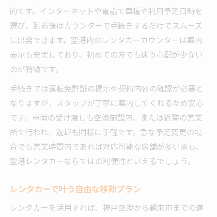
的です。インターネットや電話で車種や利用予定日時を
ラン
選び、到着後はカウンターで手続きするだけでスムーズ
朝来市観光でレンタカーが選ばれる理由
に出発できます。空港内のレンタカーカウンターは案内
タイミング重視の旅にはレンタカーが便利
表示も充実しており、初めての方でも迷う心配が少ない
自由なタイミングで出発できるレンタカー
のが特徴です。
旅
手続きでは運転免許証の提示や契約内容の確認が必要と
早朝や深夜も対応可能なレンタカーの魅力
なりますが、スタッフが丁寧に案内してくれるため安心
レンタカーで移動時間を効率化しよう
です。車両の受け渡しも空港施設内、または近隣の営業
空港から直行できるレンタカーの利便性
所で行われ、返却も同様に手軽です。急な予定変更の場
急な予定変更にも強いレンタカー活用術
合でも営業時間内であれば対応可能な店舗が多い点も、
自分らしいプランならレンタカーで朝来市へ
空港レンタカーならではの利便性といえるでしょう。
自分好みの旅程を組めるレンタカープラン
レンタカーで叶う自由な移動プラン
目的地に合わせた柔軟なレンタカー選択法
レンタカーを活用すれば、神戸空港から朝来市までの道
レンタカーで自由度の高い朝来市旅行を実